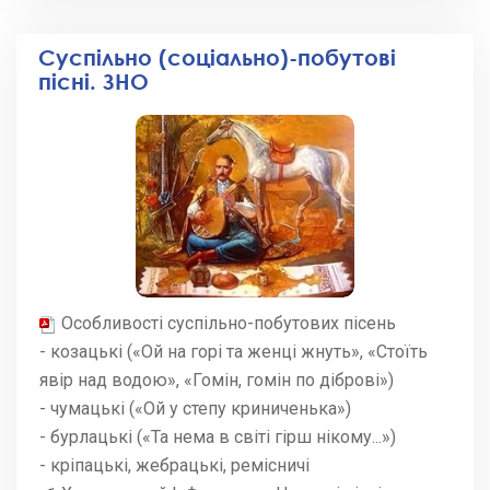
Суспільно (соціально)-побутові
пісні. ЗНО
Особливості суспільно-побутових пісень
- козацькі («Ой на горi та женцi жнуть», «Стоїть
явір над водою», «Гомін, гомін по діброві»)
- чумацькі («Ой у степу криниченька»)
- бурлацькі («Та нема в світі гірш нікому...»)
- кріпацькі, жебрацькі, ремісничі