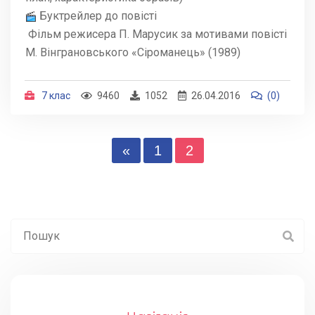
Буктрейлер до повісті
Фільм режисера П. Марусик за мотивами повісті
М. Вінграновського «Сіроманець» (1989)
7 клас
9460
1052
26.04.2016
(0)
«
1
2