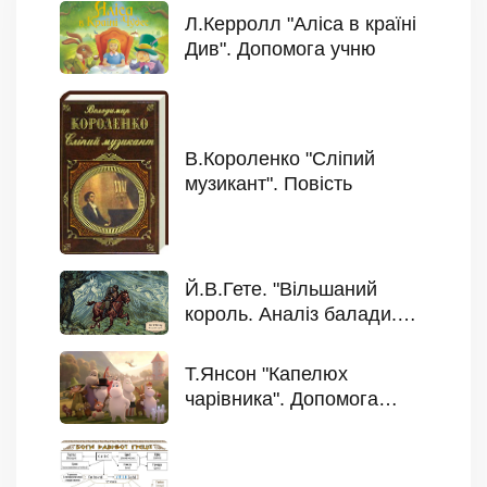
Л.Керролл "Аліса в країні
Див". Допомога учню
В.Короленко "Сліпий
музикант". Повість
Й.В.Гете. "Вільшаний
король. Аналіз балади.
Допомога учню
Т.Янсон "Капелюх
чарівника". Допомога
учню