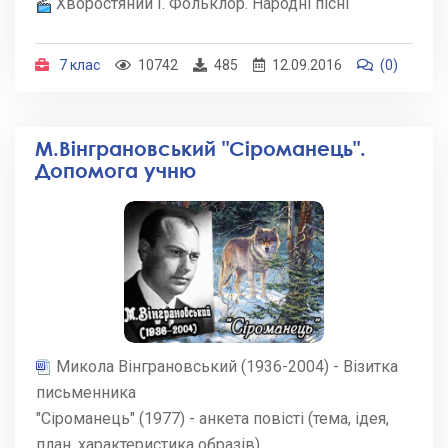
Хворостяний І. Фольклор. Народні пісні
7 клас
10742
485
12.09.2016
(0)
М.Вінграновський "Сіроманець".
Допомога учню
Микола Вінграновський (1936-2004) - Візитка
письменника
"Сіроманець" (1977) - анкета повісті (тема, ідея,
план, характеристика образів)