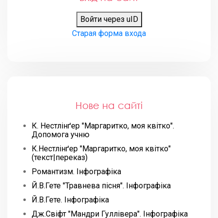
Войти через uID
Старая форма входа
Нове на сайті
К. Нестлінґер "Маргаритко, моя квітко".
Допомога учню
К.Нестлінґер "Маргаритко, моя квітко"
(текст|переказ)
Романтизм. Інфографіка
Й.В.Гете "Травнева пісня". Інфографіка
Й.В.Гете. Інфографіка
Дж.Свіфт "Мандри Гуллівера". Інфографіка