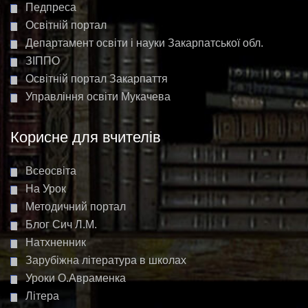
Педпреса
Освітній портал
Департамент освіти і науки Закарпатської обл.
ЗІППО
Освітній портал Закарпаття
Управління освіти Мукачева
Корисне для вчителів
Всеосвіта
На Урок
Методичний портал
Блог Сич Л.М.
Натхненник
Зарубіжна література в школах
Уроки О.Авраменка
Літера