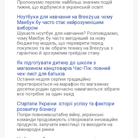
Пропонуємо перелік найбільш значних подій
тижня, що відбулися в українській освіті
Ноутбуки для навчання на Breezy.ua: чому
Макбук бу часто стає найрозумнішим
вибором
Шукаєте ноутбук для навчання? Розповідаємо,
чому Макбук бу часто вигідніший за нову
бюджетну модель, що перевірити перед
покупкою та як обрати техніку на Breezy.ua з
гарантією й зрозумілим грейдом стану
Як підготувати дитину до школи з
магазином канцтоварів Час-Пік: повний
чек-лист для батьків
Остання неділя серпня традиційно
перетворюється на марафон по магазинах:
десятки родин одночасно намагаються зібрати
все потрібне за один захід
Стартапи України: історії успіху та фактори
розвитку бізнесу
Попри повномасштабну війну, українські
команди продовжують створювати інноваційні
продукти, залучати інвестиції та виходити на
міжнародні ринки