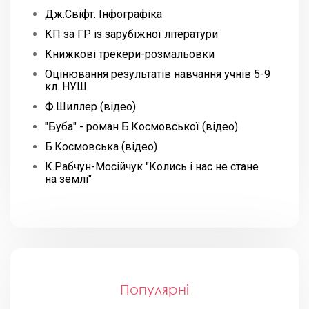
Дж.Свіфт. Інфографіка
КП за ГР із зарубіжної літератури
Книжкові трекери-розмальовки
Оцінювання результатів навчання учнів 5-9
кл. НУШ
Ф.Шиллер (відео)
"Буба" - роман Б.Космовської (відео)
Б.Космовська (відео)
К.Рабчун-Мосійчук "Колись і нас не стане
на землі"
Популярні