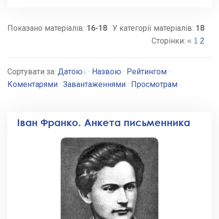
Показано матеріалів
:
16-18
У категорії матеріалів
:
18
Сторінки
:
«
1
2
Сортувати за
:
Датою
·
Назвою
·
Рейтингом
·
Коментарями
·
Завантаженнями
·
Просмотрам
Іван Франко. Анкета письменника