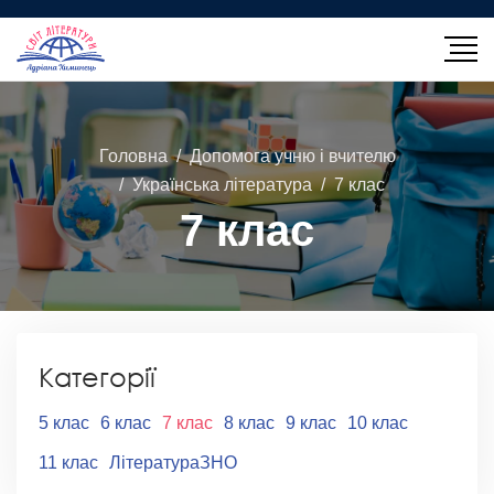
Головна
Допомога учню і вчителю
Українська література
7 клас
7 клас
Категорії
5 клас
6 клас
7 клас
8 клас
9 клас
10 клас
11 клас
ЛітератураЗНО