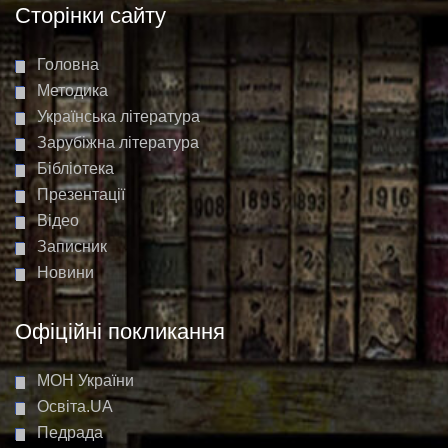
Сторінки сайту
Головна
Методика
Українська література
Зарубіжна література
Бібліотека
Презентації
Відео
Записник
Новини
Офіційні покликання
МОН України
Освіта.UA
Педрада