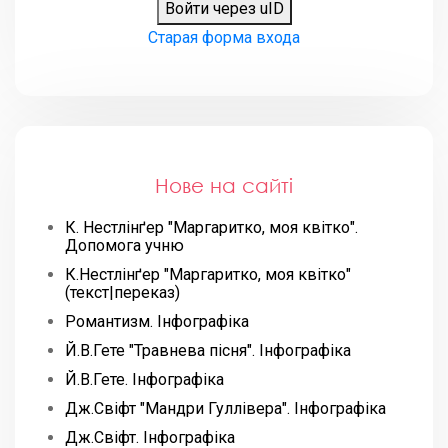
Войти через uID
Старая форма входа
Нове на сайті
К. Нестлінґер "Маргаритко, моя квітко".
Допомога учню
К.Нестлінґер "Маргаритко, моя квітко"
(текст|переказ)
Романтизм. Інфографіка
Й.В.Гете "Травнева пісня". Інфографіка
Й.В.Гете. Інфографіка
Дж.Свіфт "Мандри Гуллівера". Інфографіка
Дж.Свіфт. Інфографіка