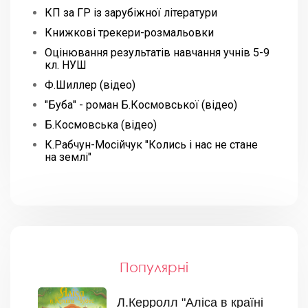
КП за ГР із зарубіжної літератури
Книжкові трекери-розмальовки
Оцінювання результатів навчання учнів 5-9
кл. НУШ
Ф.Шиллер (відео)
"Буба" - роман Б.Космовської (відео)
Б.Космовська (відео)
К.Рабчун-Мосійчук "Колись і нас не стане
на землі"
Популярні
Л.Керролл "Аліса в країні