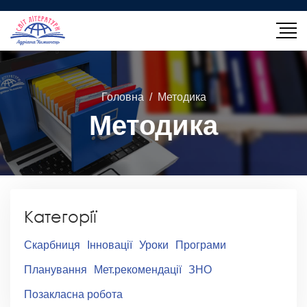
Головна
Методика
Методика
Категорії
Скарбниця
Інновації
Уроки
Програми
Планування
Мет.рекомендації
ЗНО
Позакласна робота