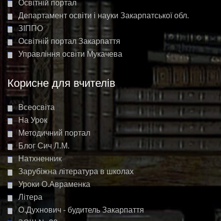
Освітній портал
Департамент освіти і науки Закарпатської обл.
ЗІППО
Освітній портал Закарпаття
Управління освіти Мукачева
Корисне для вчителів
Всеосвіта
На Урок
Методичний портал
Блог Сич Л.М.
Натхненник
Зарубіжна література в школах
Уроки О.Авраменка
Літера
О.Духнович - будитель Закарпаття