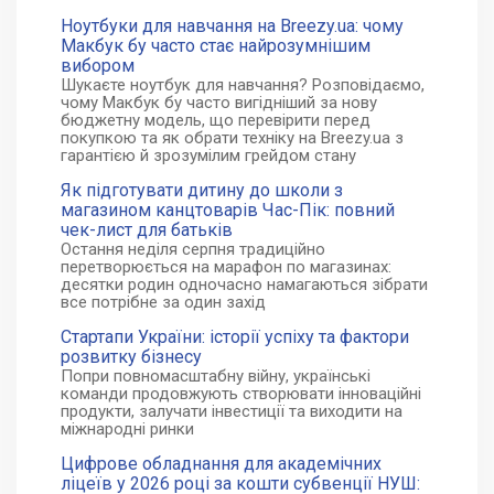
Ноутбуки для навчання на Breezy.ua: чому
Макбук бу часто стає найрозумнішим
вибором
Шукаєте ноутбук для навчання? Розповідаємо,
чому Макбук бу часто вигідніший за нову
бюджетну модель, що перевірити перед
покупкою та як обрати техніку на Breezy.ua з
гарантією й зрозумілим грейдом стану
Як підготувати дитину до школи з
магазином канцтоварів Час-Пік: повний
чек-лист для батьків
Остання неділя серпня традиційно
перетворюється на марафон по магазинах:
десятки родин одночасно намагаються зібрати
все потрібне за один захід
Стартапи України: історії успіху та фактори
розвитку бізнесу
Попри повномасштабну війну, українські
команди продовжують створювати інноваційні
продукти, залучати інвестиції та виходити на
міжнародні ринки
Цифрове обладнання для академічних
ліцеїв у 2026 році за кошти субвенції НУШ: