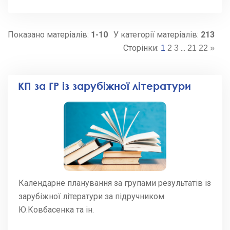
Показано матеріалів
:
1-10
У категорії матеріалів
:
213
Сторінки
:
...
1
2
3
21
22
»
КП за ГР із зарубіжної літератури
Календарне планування за групами результатів із
зарубіжної літератури за підручником
Ю.Ковбасенка та ін.