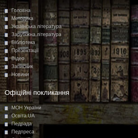
Головна
Методика
Українська література
Зарубіжна література
Бібліотека
Презентації
Відео
Записник
Новини
Офіційні покликання
МОН України
Освіта.UA
Педрада
Педпреса