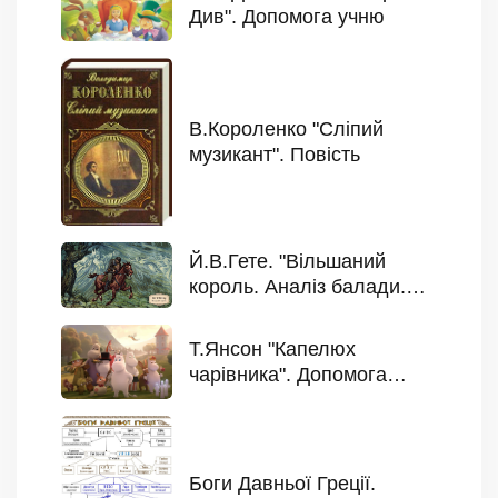
Див". Допомога учню
В.Короленко "Сліпий
музикант". Повість
Й.В.Гете. "Вільшаний
король. Аналіз балади.
Допомога учню
Т.Янсон "Капелюх
чарівника". Допомога
учню
Боги Давньої Греції.