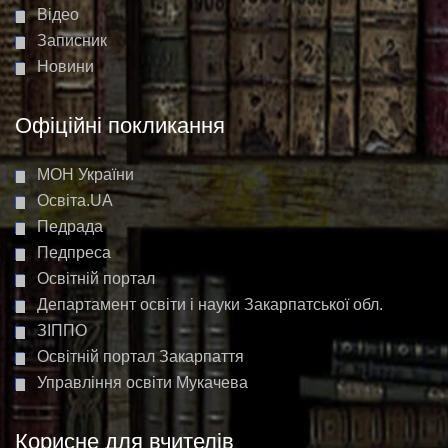
Відео
Записник
Новини
Офіційні покликання
МОН України
Освіта.UA
Педрада
Педпреса
Освітній портал
Департамент освіти і науки Закарпатської обл.
ЗІППО
Освітній портал Закарпаття
Управління освіти Мукачева
Корисне для вчителів