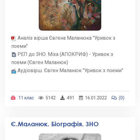
Аналіз вірша Євгена Маланюка "Уривок з
поеми"
РЕП до ЗНО. Міха (АПОКРИФ) - Уривок з
поеми (Євген Маланюк)
Аудіовірш. Євген Маланюк "Уривок з поеми"
11 клас
5142
491
16.01.2022
(0)
Є.Маланюк. Біографія. ЗНО