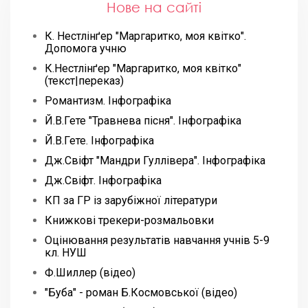
Нове на сайті
К. Нестлінґер "Маргаритко, моя квітко".
Допомога учню
К.Нестлінґер "Маргаритко, моя квітко"
(текст|переказ)
Романтизм. Інфографіка
Й.В.Гете "Травнева пісня". Інфографіка
Й.В.Гете. Інфографіка
Дж.Свіфт "Мандри Гуллівера". Інфографіка
Дж.Свіфт. Інфографіка
КП за ГР із зарубіжної літератури
Книжкові трекери-розмальовки
Оцінювання результатів навчання учнів 5-9
кл. НУШ
Ф.Шиллер (відео)
"Буба" - роман Б.Космовської (відео)