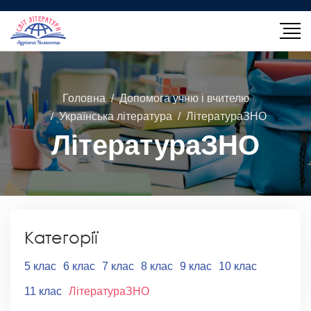
Головна
Допомога учню і вчителю
Українська література
ЛітератураЗНО
ЛітератураЗНО
Категорії
5 клас
6 клас
7 клас
8 клас
9 клас
10 клас
11 клас
ЛітератураЗНО