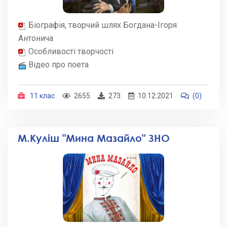
Біографія, творчий шлях Богдана-Ігоря
Антонича
Особливості творчості
Відео про поета
11 клас
2655
273
10.12.2021
(0)
М.Куліш "Мина Мазайло" ЗНО