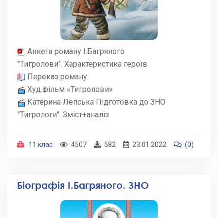
Анкета роману І.Багряного
"Тигролови". Характеристика героїв
Переказ роману
Худ.фільм «Тигролови»
Катерина Лепська Підготовка до ЗНО
"Тигрологи". Зміст+аналіз
11 клас
4507
582
23.01.2022
(0)
Біографія І.Багряного. ЗНО