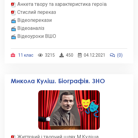
Анкета твору та характеристика героїв
Стислий переказ
Відеоперекази
Відеоаналіз
Відеоуроки ВШО
11 клас
3215
450
04.12.2021
(0)
Микола Куліш. Біографія. ЗНО
Життєвий і творчий шлях М.Куліша