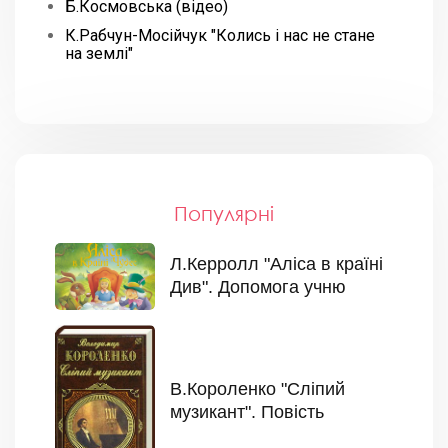
Б.Космовська (відео)
К.Рабчун-Мосійчук "Колись і нас не стане
на землі"
Популярні
Л.Керролл "Аліса в країні
Див". Допомога учню
В.Короленко "Сліпий
музикант". Повість