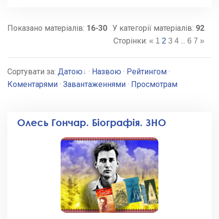
Показано матеріалів
:
16-30
У категорії матеріалів
:
92
Сторінки
:
...
«
1
2
3
4
6
7
»
Сортувати за
:
Датою
·
Назвою
·
Рейтингом
·
Коментарями
·
Завантаженнями
·
Просмотрам
Олесь Гончар. Біографія. ЗНО