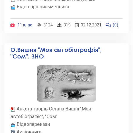
Відео про письменника
11 клас
3124
319
02.12.2021
(0)
О.Вишня "Моя автобіографія",
"Сом". ЗНО
Анкета творів Остапа Вишні "Моя
автобіографія", "Сом"
Відеоперекази
Аудіокниги