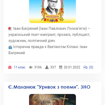
Іван Багряний (Іван Павлович Лозов’ягін) —
український поет-емігрант, прозаїк, публіцист,
художник, політичний діяч.
Історична правда з Вахтангом Кіпіані: Іван
Багряний
11 клас
3106
337
20.01.2022
(0)
Є.Маланюк "Уривок з поеми". ЗНО