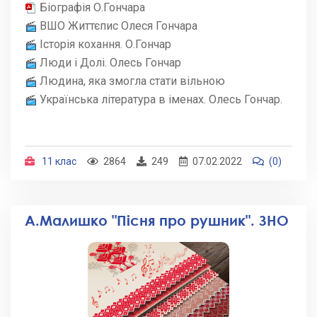
Біографія О.Гончара
ВШО Життєпис Олеся Гончара
Історія кохання. О.Гончар
Люди і Долі. Олесь Гончар
Людина, яка змогла стати вільною
Українська література в іменах. Олесь Гончар.
11 клас
2864
249
07.02.2022
(0)
А.Малишко "Пісня про рушник". ЗНО