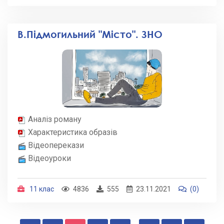
В.Підмогильний "Місто". ЗНО
Аналіз роману
Характеристика образів
Відеоперекази
Відеоуроки
11 клас
4836
555
23.11.2021
(0)