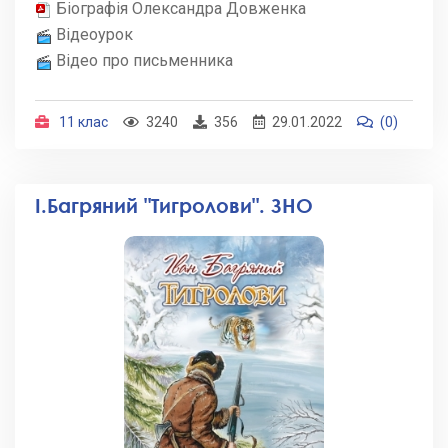
Біографія Олександра Довженка
Відеоурок
Відео про письменника
11 клас
3240
356
29.01.2022
(0)
І.Багряний "Тигролови". ЗНО