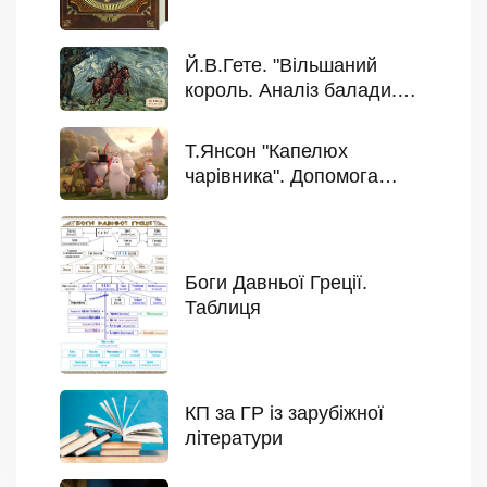
Й.В.Гете. "Вільшаний
король. Аналіз балади.
Допомога учню
Т.Янсон "Капелюх
чарівника". Допомога
учню
Боги Давньої Греції.
Таблиця
КП за ГР із зарубіжної
літератури