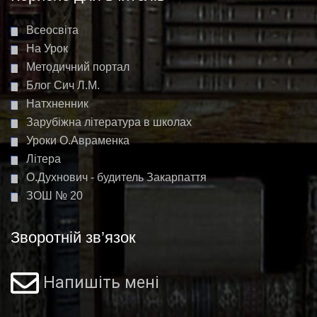
Всеосвіта
На Урок
Методичний портал
Блог Сич Л.М.
Натхненник
Зарубіжна література в школах
Уроки О.Авраменка
Літера
О.Духнович - будитель Закарпаття
ЗОШ № 20
Зворотній зв’язок
Напишіть мені