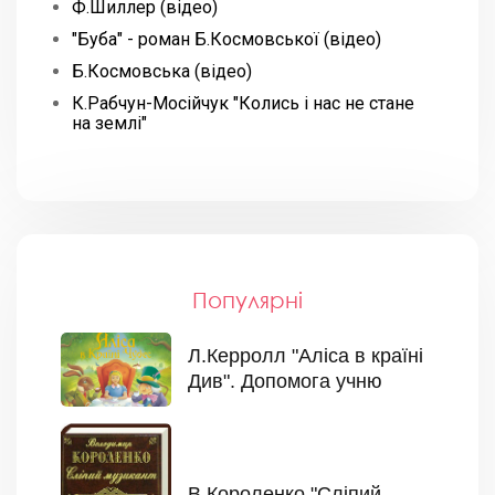
Ф.Шиллер (відео)
"Буба" - роман Б.Космовської (відео)
Б.Космовська (відео)
К.Рабчун-Мосійчук "Колись і нас не стане
на землі"
Популярні
Л.Керролл "Аліса в країні
Див". Допомога учню
В.Короленко "Сліпий