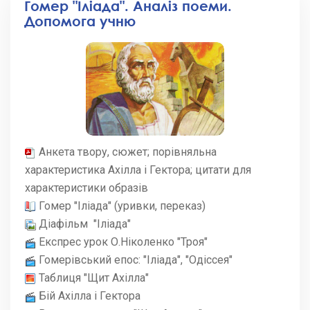
Гомер "Іліада". Аналіз поеми.
Допомога учню
Анкета твору, сюжет; порівняльна
характеристика Ахілла і Гектора; цитати для
характеристики образів
Гомер "Іліада" (уривки, переказ)
Діафільм "Іліада"
Експрес урок О.Ніколенко "Троя"
Гомерівський епос: "Іліада", "Одіссея"
Таблиця "Щит Ахілла"
Бій Ахілла і Гектора