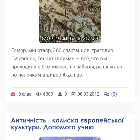
Гомер, минотавр, 300 спартанцев, трагедия,
Парфенон, Генрих Шлиман — всё, что вы
проходили в 5-м классе, но забыли, разложено
по полочкам в видео Arzamas.
8 клас
6389
0
08.03.2012
(0)
Античність - колиска європейської
культури. Допомога учню