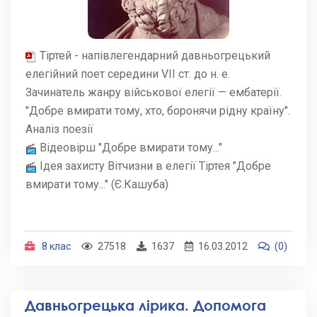
Тіртей - напівлегендарний давньогрецький
елегійний поет середини VII ст. до н. е.
Зачинатель жанру військової елегії — ембатерії.
"Добре вмирати тому, хто, боронячи рідну країну".
Аналіз поезії
Відеовірш "Добре вмирати тому..."
Ідея захисту Вітчизни в елегії Тіртея "Добре
вмирати тому..." (Є.Кашуба)
8 клас
27518
1637
16.03.2012
(0)
Давньогрецька лірика. Допомога