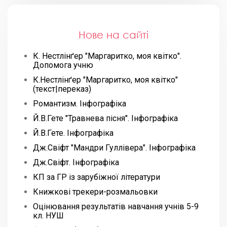
Нове на сайті
К. Нестлінґер "Маргаритко, моя квітко".
Допомога учню
К.Нестлінґер "Маргаритко, моя квітко"
(текст|переказ)
Романтизм. Інфографіка
Й.В.Гете "Травнева пісня". Інфографіка
Й.В.Гете. Інфографіка
Дж.Свіфт "Мандри Гуллівера". Інфографіка
Дж.Свіфт. Інфографіка
КП за ГР із зарубіжної літератури
Книжкові трекери-розмальовки
Оцінювання результатів навчання учнів 5-9
кл. НУШ