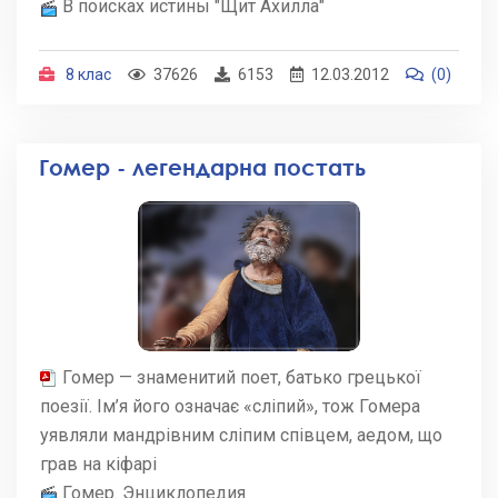
В поисках истины "Щит Ахилла"
8 клас
37626
6153
12.03.2012
(0)
Гомер - легендарна постать
Гомер — знаменитий поет, батько грецької
поезії. Ім’я його означає «сліпий», тож Гомера
уявляли мандрівним сліпим співцем, аедом, що
грав на кіфарі
Гомер. Энциклопедия