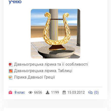
учню
Давньогрецька лірика та її особливості
Давньогрецька лірика. Таблиці
Лірика Давньої Греції
8 клас
6656
1199
15.03.2012
(0)