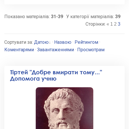
Показано матеріалів
:
31-39
У категорії матеріалів
:
39
Сторінки
:
«
1
2
3
Сортувати за
:
Датою
·
Назвою
·
Рейтингом
·
Коментарями
·
Завантаженнями
·
Просмотрам
Тіртей "Добре вмирати тому..."
Допомога учню