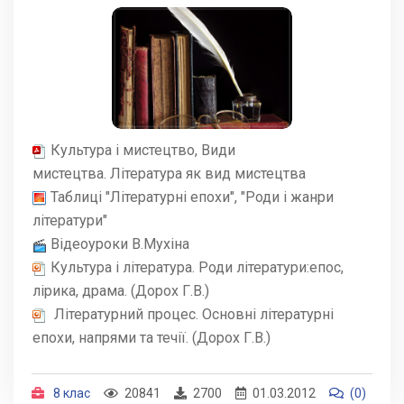
Культура і мистецтво, Види
мистецтва. Література як вид мистецтва
Таблиці "Літературні епохи", "Роди і жанри
літератури"
Відеоуроки В.Мухіна
Культура і література. Роди літератури:епос,
лірика, драма. (Дорох Г.В.)
Літературний процес. Основні літературні
епохи, напрями та течії. (Дорох Г.В.)
8 клас
20841
2700
01.03.2012
(0)