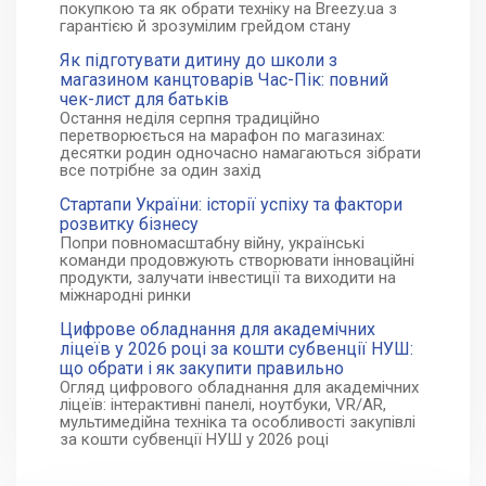
покупкою та як обрати техніку на Breezy.ua з
гарантією й зрозумілим грейдом стану
Як підготувати дитину до школи з
магазином канцтоварів Час-Пік: повний
чек-лист для батьків
Остання неділя серпня традиційно
перетворюється на марафон по магазинах:
десятки родин одночасно намагаються зібрати
все потрібне за один захід
Стартапи України: історії успіху та фактори
розвитку бізнесу
Попри повномасштабну війну, українські
команди продовжують створювати інноваційні
продукти, залучати інвестиції та виходити на
міжнародні ринки
Цифрове обладнання для академічних
ліцеїв у 2026 році за кошти субвенції НУШ:
що обрати і як закупити правильно
Огляд цифрового обладнання для академічних
ліцеїв: інтерактивні панелі, ноутбуки, VR/AR,
мультимедійна техніка та особливості закупівлі
за кошти субвенції НУШ у 2026 році