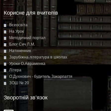
Корисне для вчителів
Всеосвіта
На Урок
Методичний портал
Блог Сич Л.М.
Натхненник
Зарубіжна література в школах
Уроки О.Авраменка
Літера
О.Духнович - будитель Закарпаття
ЗОШ № 20
Зворотній зв’язок