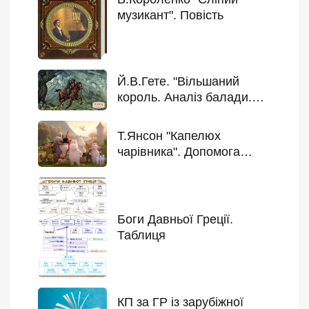
музикант". Повість
Й.В.Гете. "Вільшаний
король. Аналіз балади.
Допомога учню
Т.Янсон "Капелюх
чарівника". Допомога
учню
Боги Давньої Греції.
Таблиця
КП за ГР із зарубіжної