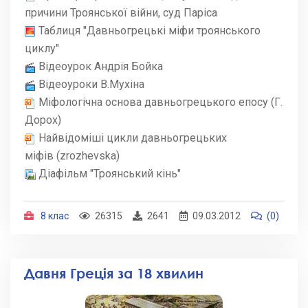
причини Троянської війни, суд Паріса
Таблиця "Давньогрецькі міфи троянського
циклу"
Відеоурок Андрія Бойка
Відеоуроки В.Мухіна
Міфологічна основа давньогрецького епосу (Г.
Дорох)
Найвідоміші цикли давньогрецьких
міфів (zrozhevska)
Діафільм "Троянський кінь"
8 клас
26315
2641
09.03.2012
(0)
Давня Греція за 18 хвилин