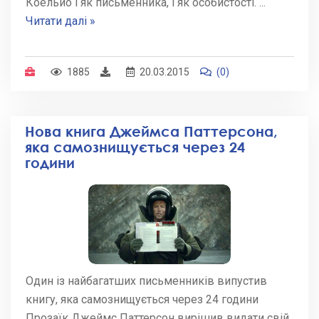
Коельйо і як письменника, і як особистості.
...
Читати далі »
1885
20.03.2015
(0)
Нова книга Джеймса Паттерсона,
яка самознищується через 24
години
Один із найбагатших письменників випустив
книгу, яка самознищується через 24 години
Прозаїк Джеймс Паттерсон вирішив видати свій