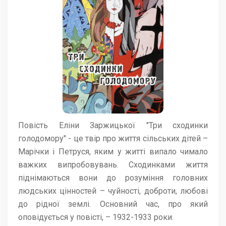
Повість Еліни Заржицької "Три сходинки
голодомору" - це твір про життя сільських дітей –
Марічки і Петруся, яким у житті випало чимало
важких випробовувань. Сходинками життя
піднімаються вони до розуміння головних
людських цінностей – чуйності, доброти, любові
до рідної землі. Основний час, про який
оповідується у повісті, – 1932-1933 роки.