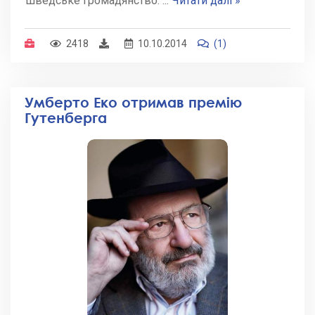
шведське громадянство.
...
Читати далі »
2418
10.10.2014
(1)
Умберто Еко отримав премію
Гутенберга