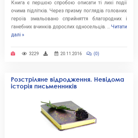
Книга є першою спробою описати ті лихі події
очима підлітків. Через призму поглядів головних
героїв змальовано сприйняття благородних і
ганебних вчинків дорослих односельців.
...
Читати
далі »
3229
20.11.2016
(0)
Розстріляне відродження. Невідома
історія письменників