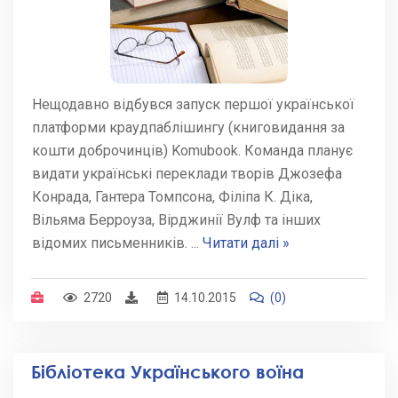
Нещодавно відбувся запуск першої української
платформи краудпаблішингу (книговидання за
кошти доброчинців) Komubook. Команда планує
видати українські переклади творів Джозефа
Конрада, Гантера Томпсона, Філіпа К. Діка,
Вільяма Берроуза, Вірджинії Вулф та інших
відомих письменників.
...
Читати далі »
2720
14.10.2015
(0)
Бібліотека Українського воїна