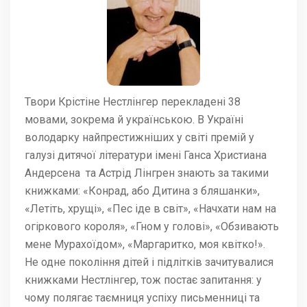
Твори Крістіне Нестлінгер перекладені 38
мовами, зокрема й українською. В Україні
володарку найпрестижніших у світі премій у
галузі дитячої літератури імені Ганса Христиана
Андерсена та Астрід Лінгрен знають за такими
книжками: «Конрад, або Дитина з бляшанки»,
«Летіть, хрущі», «Пес іде в світ», «Начхати нам на
огіркового короля», «Гном у голові», «Обзивають
мене Мурахоїдом», «Маргаритко, моя квітко!».
Не одне покоління дітей і підлітків зачитувалися
книжками Нестлінгер, тож постає запитання: у
чому полягає таємниця успіху письменниці та