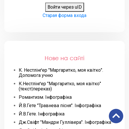
Войти через uID
Старая форма входа
Нове на сайті
К. Нестлінґер "Маргаритко, моя квітко".
Допомога учню
К.Нестлінґер "Маргаритко, моя квітко"
(текст|переказ)
Романтизм. Інфографіка
Й.В.Гете "Травнева пісня". Інфографіка
Й.В.Гете. Інфографіка
Дж.Свіфт "Мандри Гуллівера". Інфографіка