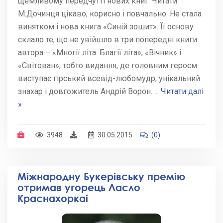
щемливому передчутті нових книг. Читати
М.Дочинця цікаво, корисно і повчально. Не стала
винятком і нова книга «Синій зошит». Її основу
склало те, що не увійшло в три попередні книги
автора – «Многії літа. Благії літа», «Вічник» і
«Світован», тобто видання, де головним героєм
виступає гірський всевід-любомудр, унікальний
знахар і довгожитель Андрій Ворон.
...
Читати далі
»
3948
30.05.2015
(0)
Міжнародну Букерівську премію
отримав угорець Ласло
Краснахоркаі