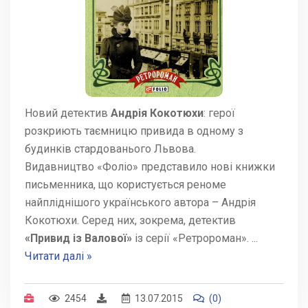
Новий детектив
Андрія Кокотюхи
: герої
розкриють таємницю привида в одному з
будинків стардованього Львова.
Видавництво «Фоліо» представило нові книжки
письменника, що користується реноме
найпліднішого українського автора – Андрія
Кокотюхи. Серед них, зокрема, детектив
«Привид із Валової»
із серії «Ретророман».
...
Читати далі »
2454
13.07.2015
(0)