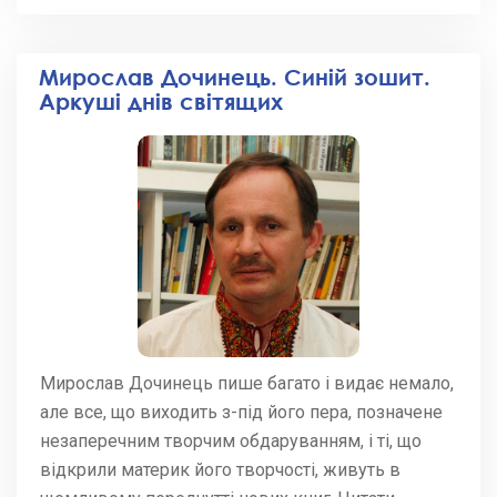
Мирослав Дочинець. Синій зошит.
Аркуші днів світящих
Мирослав Дочинець пише багато і видає немало,
але все, що виходить з-під його пера, позначене
незаперечним творчим обдаруванням, і ті, що
відкрили материк його творчості, живуть в