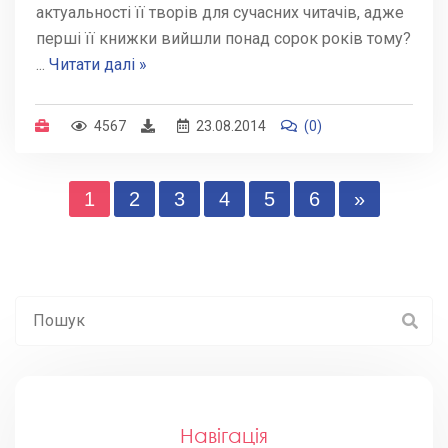
актуальності її творів для сучасних читачів, адже
перші її книжки вийшли понад сорок років тому?
...
Читати далі »
4567
23.08.2014
(0)
1
2
3
4
5
6
»
Навігація