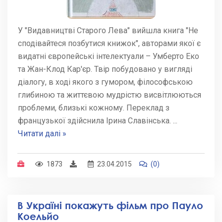
У "Видавництві Старого Лева" вийшла книга "Не
сподівайтеся позбутися книжок", авторами якої є
видатні європейські інтелектуали – Умберто Еко
та Жан-Клод Кар'єр. Твір побудовано у вигляді
діалогу, в ході якого з гумором, філософською
глибиною та життєвою мудрістю висвітлюються
проблеми, близькі кожному. Переклад з
французької здійснила Ірина Славінська.
...
Читати далі »
1873
23.04.2015
(0)
В Україні покажуть фільм про Пауло
Коельйо