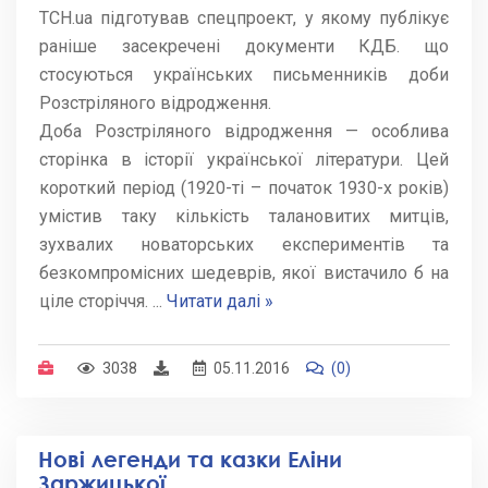
TCH.ua підготував спецпроект, у якому публікує
раніше засекречені документи КДБ. що
стосуються українських письменників доби
Розстріляного відродження.
Доба Розстріляного відродження — особлива
сторінка в історії української літератури. Цей
короткий період (1920-ті – початок 1930-х років)
умістив таку кількість талановитих митців,
зухвалих новаторських експериментів та
безкомпромісних шедеврів, якої вистачило б на
ціле сторіччя.
...
Читати далі »
3038
05.11.2016
(0)
Нові легенди та казки Еліни
Заржицької