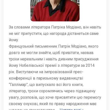
За словами літератора Патріка Модіано, він навіть
не міг припустити, що нагорода дістанеться саме
йому.
Французький письменник Патрік Модіано, якого
довго не могли знайти, щоб привітати, назвав
трохи нереальним і навіть дивним присудження
йому Нобелівської премії з літератури за 2014
рік. Виступаючи на імпровізованій прес-
конференції в паризькому видавництві
“Галлімар”, що випускало всі його книги,
літератор, трохи соромлячись через підвищену
увагу, розповів, що хоче присвятити цю перемогу
своєму онукові, який по праву народження має