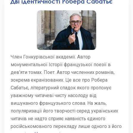
Дві ідентичності Робера Сабатьє
Член Гонкурівської академії. Автор
монументальної Історії французької поезії в
дев’яти томах. Поет. Автор численних романів,
зокрема екранізованих. Це все про Робера
Сабатьє, літературний спадок якого пропонує
уважному читачеві чисту насолоду від
вишуканого французького слова. На жаль,
популяризації його творчості серед українських
читачів не надто сприяє наявність єдиного
російськомовного перекладу лише одного з його