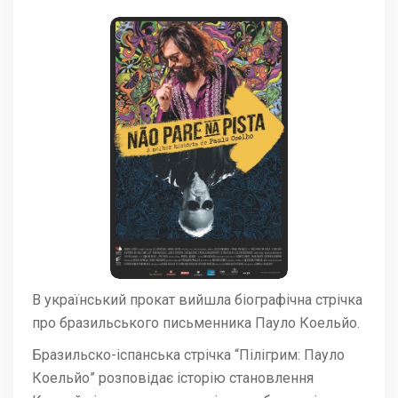
В український прокат вийшла біографічна стрічка
про бразильського письменника Пауло Коельйо.
Бразильско-іспанська стрічка “Пілігрим: Пауло
Коельйо” розповідає історію становлення